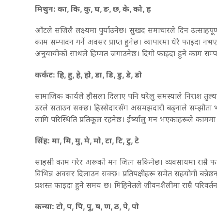
मिथुन: का, कि, कु, घ, ङ, छ, के, को, ह
आँटले सजिलै लक्ष्यमा पुर्याउनेछ। सुखद समाचारले दिन उत्साहपूर्ण
काम सम्पादन गर्ने अवसर प्राप्त हुनेछ। व्यापारमा धेरै फाइदा नभए
अनुयायीको साथले हिम्मत जगाउनेछ। दिगो फाइदा हुने काम सम्प
कर्कट: हि, हु, हे, हो, डा, डि, डु, डे, डो
सामाजिक कार्यले हौसला दिलाए पनि घरेलु समस्याले निराश तुल्या
डरले सताउन सक्छ। हिस्सेदारसँग असमझदारी बढ्नाले सम्झौता
लागि परिस्थिति प्रतिकूल रहनेछ। ईर्ष्यालु मन भएकाहरूले काममा
सिंह: मा, मि, मु, मे, मो, टा, टि, टु, टे
साहसी काम गरेर अरूको मन जित्न सकिनेछ। व्यवसायमा राम्रै फ
विभिन्न अवसर दिलाउन सक्छ। प्रतिपक्षीहरू समेत सहयोगी बन्नेछन्
प्रशस्त फाइदा हुने समय छ। मिहिनेतले जीवनशैलीमा राम्रै परिवर्
कन्या: टो, प, पि, पु, ष, ण, ठ, पे, पो