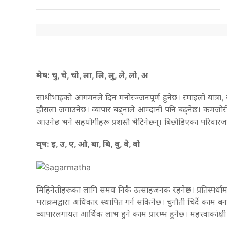
मेष: चु, चे, चो, ला, लि, लु, ले, लो, अ
साथीभाइको आगमनले दिन मनोरञ्जनपूर्ण हुनेछ। रमाइलो यात्रा
हौसला जगाउनेछ। व्यापार बढ्नाले आम्दानी पनि बढ्नेछ। कमजोरी स
आउनेछ भने सहयोगीहरू प्रशस्तै भेटिनेछन्। बिछोडिएका परिवारज
वृष: इ, उ, ए, ओ, बा, बि, बु, बे, बो
मिहिनेतीहरूका लागि समय निकै उत्साहजनक रहनेछ। प्रतिस्पर्धामा व
पराक्रमद्वारा अधिकार स्थापित गर्न सकिनेछ। चुनौती चिर्दै काम ब
व्यापारलगायत आर्थिक लाभ हुने काम प्रारम्भ हुनेछ। महत्त्वाकांक्ष