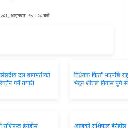
्र २०८१, आइतबार १० : २८ बजे
ेस संसदीय दल बागमतीको
विधेयक फिर्ता भएपछि राष्ट
िवर्तन गर्ने तयारी
भेट्न शीतल निवास पुगे 
राशिफल हेर्नुहोस
आजको राशिफल हेर्नुहोस