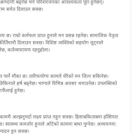
। आम्दानी बढ्नेछ भने परिवारजनका आवश्यकता पूरा हुनेछन्।
नाम समेत दिलाउन सक्छ।
मय छ। राम्रो कर्मफल प्राप्त हुनाले मन प्रसन्न रहनेछ। सामाजिक नेतृत्व
कीर्तिमानी दिलाउन सक्छ। विशिष्ट व्यक्तिको सहयोग जुट्नाले
ुनेछ, कर्तव्यपरायण रहनुहोला।
ात पार्ने मौका छ। तारिफयोग्य कामले धेरैको मन जित्न सकिनेछ।
िकिनाले हर्ष बढ्नेछ। भाग्यले विभिन्न अवसर थमाउनेछ। उपलब्धिको
फैंलाई हुनेछ।
ाममै अल्झनुपर्दा लक्ष्य प्राप्त नहुन सक्छ। हिसाबकिताबमा होसियार
्छ। स्वास्थ्य कमजोर हुनाले आँटेको काममा बाधा पुग्नेछ। अध्ययनमा
म्पादन हुन सक्छ।