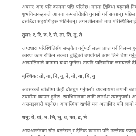
अवसर आए पनि काममा पछि परिनेछ। मनमा द्विविधा बढ्नाले निर्
शुभचिन्तकहरूले आफ्ना कमजोरीप्रति गुनासो गर्न सक्छन्। पछि
दर्साउँदा सहयाेगीहरू भेटिनेछन्। लगनशीलताले मात्र परिस्थितिल
तुला: र, रि, रु, रे, रो, ता, ति, तु, ते
अप्ठ्यारा परिस्थितिसँग सम्झौता गर्नुपर्दा लक्ष्य प्राप्त गर्न व
कारण काम रोकिन सक्छ। बुद्धिको उपयोगले काम लिने चेष्टा गर्नु
अलमलिनाले काममा बाधा पुग्नेछ। तापनि पारिवारिक जमघटले दैनि
वृश्चिक: तो, ना, नि, नु, ने, नो, या, यि, यु
अवसरको खोजीमा केही दौडधुप गर्नुपर्ला। व्यवसायमा लगानी बढाउनु
उधारोमा व्यापार हुनेछ। स्वाभिमानका लागि लाभांश त्याग्नुपर्ल
असमझदारी बढ्नेछ। आकस्मिक खर्चले मन अत्तालिए पनि लामो यात्
धनु: ये, यो, भ, भि, भु, ध, फा, ढ, भे
आयआर्जनका स्रोत बढ्नेछन् र दैनिक काममा पनि उल्लेख्य फाइदा ह