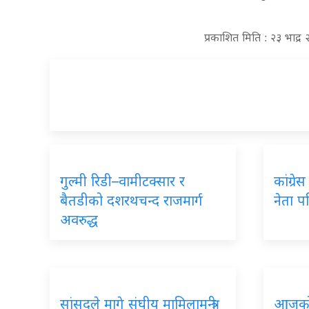
प्रकाशित मिति : २३ भाद
गुल्मी रिडी–वामीटक्सार र
कांग्र
बैतडीको दशरथचन्द राजमार्ग
नेता पर
अवरुद्ध
सांसदले मागे संघीय मामिलामन्त्री
आजको 