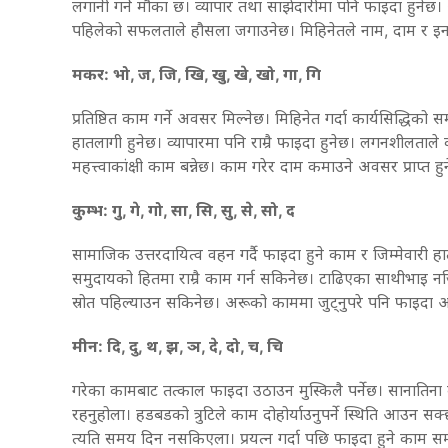
लगानी गर्ने मौका छ। व्यापार तथा साझेदारीमा पनि फाइदा हुनेछ
पहिलेको सफलताले हौसला जगाउनेछ। मिहिनेतले नाम, दाम र इ
मकर: भो, ज, जि, खि, खु, खे, खो, गा, गि
प्रतिष्ठित काम गर्ने अवसर मिल्नेछ। मिहिनेत गर्दा कार्यसिद्धिको स
हातलागी हुनेछ। व्यापारमा पनि राम्रै फाइदा हुनेछ। लगनशीलताले 
महत्त्वाकांक्षी काम बन्नेछ। काम गरेर दाम कमाउने अवसर प्राप्त ह
कुम्भ: गु, गे, गो, सा, सि, सु, से, सो, द
सामाजिक उत्तरदायित्व वहन गर्दै फाइदा हुने काम र जिम्मेवारी ह
समुदायको हितमा राम्रै काम गर्न सकिनेछ। टाढिएका साथीभाइ नज
स्रोत पहिल्याउन सकिनेछ। अरूको काममा जुट्नुपरे पनि फाइदा आ
मीन: दि, दु, थ, झ, ञ, दे, दो, च, चि
गरेका कामबाट तत्काल फाइदा उठाउन मुस्किलै पर्नेछ। सानातिना क
रहनुहोला। हडबडको त्रुटिले काम दोहोर्याउनुपर्ने स्थिति आउन सक
त्यति समय दिन नसकिएला। प्रयत्न गर्दा पछि फाइदा हुने काम स