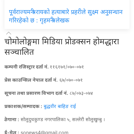
पूर्वराज्यमन्त्री रायको हत्याबारे प्रहरीले सुक्ष्म अनुसन्धान
गरिरहेको छ : गृहमन्त्री लेखक
चोमोलोङ्गमा मिडिया प्रोडक्सन होमद्धारा
सञ्चालित
कम्पनी रजिस्ट्रार दर्ता नं.
११६१७१/०७०-०७१
प्रेस काउन्सिल नेपाल दर्ता नं.
६७/०७०-०७१
सूचना तथा प्रसारण विभाग दर्ता नं.
८७/०७३-०७४
प्रकाशक/सम्पादक :
बुद्धवीर बाहिङ राई
ठेगाना :
सोलुदुधकुण्ड नगरपालिका ५, सल्लेरी सोलुखुम्बु ।
ई-मेल :
sonews4@gmail.com