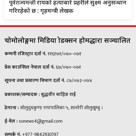
पूर्वराज्यमन्त्री
रायको हत्याबारे प्रहरीले सुक्ष्म अनुसन्धान
गरिरहेको छ : गृहमन्त्री लेखक
चोमोलोङ्गमा मिडिया प्रोडक्सन होमद्धारा सञ्चालित
कम्पनी रजिस्ट्रार दर्ता नं.
११६१७१/०७०-०७१
प्रेस काउन्सिल नेपाल दर्ता नं.
६७/०७०-०७१
सूचना तथा प्रसारण विभाग दर्ता नं.
८७/०७३-०७४
प्रकाशक/सम्पादक :
बुद्धवीर बाहिङ राई
ठेगाना :
सोलुदुधकुण्ड नगरपालिका ५, सल्लेरी सोलुखुम्बु ।
ई-मेल :
sonews4@gmail.com
सम्पर्क नं.
+977-9842930197