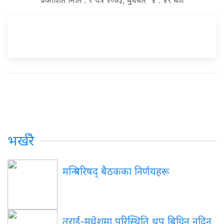
प्रकाशित मिति : ९ चैत्र २०७३, बुधबार ४ : ४९ बजे
भर्खरै
मन्त्रिपरिषद् बैठकका निर्णयहरू
तराई-मधेशमा परिस्थिति थप बिग्रिन नदिन