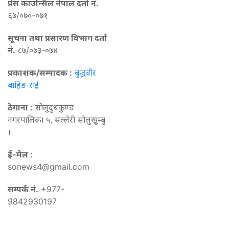
प्रेस काउन्सिल नेपाल दर्ता नं.
६७/०७०-०७१
सूचना तथा प्रसारण विभाग दर्ता
नं.
८७/०७३-०७४
प्रकाशक/सम्पादक :
बुद्धवीर
बाहिङ राई
ठेगाना :
सोलुदुधकुण्ड
नगरपालिका ५, सल्लेरी सोलुखुम्बु
।
ई-मेल :
sonews4@gmail.com
सम्पर्क नं.
+977-
9842930197