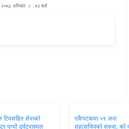
्र २०७३, शनिबार ८ : ४३ बजे
ल टिमसहित सेनाको
एकैपटकमा ५९ जना
टर पुग्यो दुर्घटनास्थल
सह(सचिवको सरुवा, को क