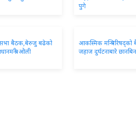
पुगे
को सभा बैठक,बेरुजु बढेको
आकस्मिक मन्त्रिपरिषद्को 
्रधानमन्त्री ओली
जहाज दुर्घटनाबारे छानबिन