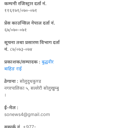
कम्पनी रजिस्ट्रार दर्ता नं.
११६१७१/०७०-०७१
प्रेस काउन्सिल नेपाल दर्ता नं.
६७/०७०-०७१
सूचना तथा प्रसारण विभाग दर्ता
नं.
८७/०७३-०७४
प्रकाशक/सम्पादक :
बुद्धवीर
बाहिङ राई
ठेगाना :
सोलुदुधकुण्ड
नगरपालिका ५, सल्लेरी सोलुखुम्बु
।
ई-मेल :
sonews4@gmail.com
सम्पर्क नं.
+977-