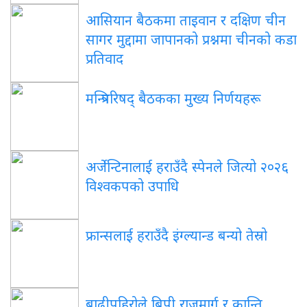
आसियान
बैठकमा ताइवान र दक्षिण चीन
सागर मुद्दामा जापानको प्रश्नमा चीनको कडा
प्रतिवाद
मन्त्रिपरिषद्
बैठकका मुख्य निर्णयहरू
अर्जेन्टिनालाई
हराउँदै स्पेनले जित्यो २०२६
विश्वकपको उपाधि
फ्रान्सलाई
हराउँदै इंग्ल्यान्ड बन्यो तेस्रो
बाढीपहिरोले
बिपी राजमार्ग र कान्ति