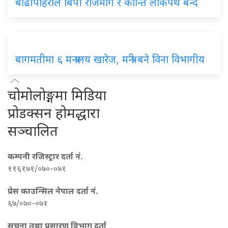
बाढीपहिरोले
बिपी राजमार्ग र कान्ति लोकपथ बन्द
बागमतीमा
६ मन्त्रालय खारेज, मन्त्री बने विना विभागीय
चोमोलोङ्गमा मिडिया
प्रोडक्सन होमद्धारा
सञ्चालित
कम्पनी रजिस्ट्रार दर्ता नं.
११६१७१/०७०-०७१
प्रेस काउन्सिल नेपाल दर्ता नं.
६७/०७०-०७१
सूचना तथा प्रसारण विभाग दर्ता