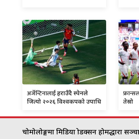
अर्जेन्टिनालाई
फ्रान्
हराउँदै स्पेनले
जित्यो २०२६ विश्वकपको उपाधि
तेस्रो
चोमोलोङ्गमा मिडिया प्रोडक्सन होमद्धारा सञ्