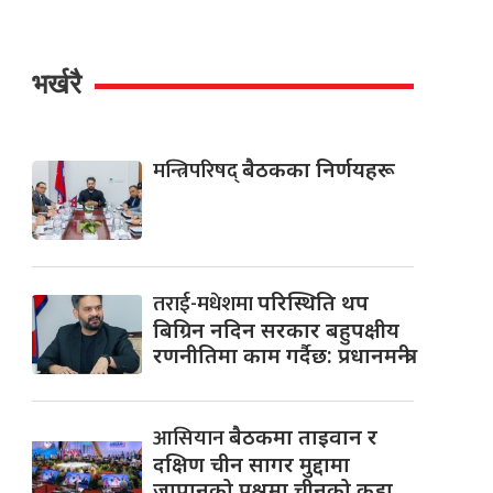
भर्खरै
मन्त्रिपरिषद्
बैठकका निर्णयहरू
तराई-मधेशमा
परिस्थिति थप
बिग्रिन नदिन सरकार बहुपक्षीय
रणनीतिमा काम गर्दैछ: प्रधानमन्त्री
आसियान
बैठकमा ताइवान र
दक्षिण चीन सागर मुद्दामा
जापानको प्रश्नमा चीनको कडा