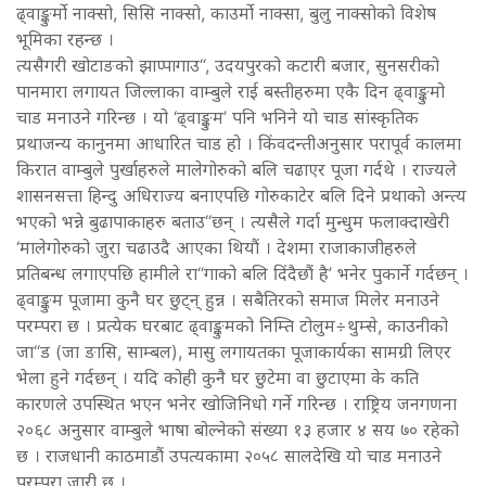
ढ्वाङ्कुर्मो नाक्सो, सिसि नाक्सो, काउर्मो नाक्सा, बुलु नाक्सोको विशेष
भूमिका रहन्छ ।
त्यसैगरी खोटाङको झाप्पागाउ“, उदयपुरको कटारी बजार, सुनसरीको
पानमारा लगायत जिल्लाका वाम्बुले राई बस्तीहरुमा एकै दिन ढ्वाङ्कुमो
चाड मनाउने गरिन्छ । यो ‘ढ्वाङ्कुम’ पनि भनिने यो चाड सांस्कृतिक
प्रथाजन्य कानुनमा आधारित चाड हो । किंवदन्तीअनुसार परापूर्व कालमा
किरात वाम्बुले पुर्खाहरुले मालेगोरुको बलि चढाएर पूजा गर्दथे । राज्यले
शासनसत्ता हिन्दु अधिराज्य बनाएपछि गोरुकाटेर बलि दिने प्रथाको अन्त्य
भएको भन्ने बुढापाकाहरु बताउ“छन् । त्यसैले गर्दा मुन्धुम फलाक्दाखेरी
‘मालेगोरुको जुरा चढाउदै आएका थियौं । देशमा राजाकाजीहरुले
प्रतिबन्ध लगाएपछि हामीले रा“गाको बलि दिंदैछौं है’ भनेर पुकार्ने गर्दछन् ।
ढ्वाङ्कुम पूजामा कुनै घर छुट्न् हुन्न । सबैतिरको समाज मिलेर मनाउने
परम्परा छ । प्रत्येक घरबाट ढ्वाङ्कुमको निम्ति टोलुम÷थुम्से, काउनीको
जा“ड (जा ङासि, साम्बल), मासु लगायतका पूजाकार्यका सामग्री लिएर
भेला हुने गर्दछन् । यदि कोही कुनै घर छुटेमा वा छुटाएमा के कति
कारणले उपस्थित भएन भनेर खोजिनिधो गर्ने गरिन्छ । राष्ट्रिय जनगणना
२०६८ अनुसार वाम्बुले भाषा बोल्नेको संख्या १३ हजार ४ सय ७० रहेको
छ । राजधानी काठमाडौं उपत्यकामा २०५८ सालदेखि यो चाड मनाउने
परम्परा जारी छ ।