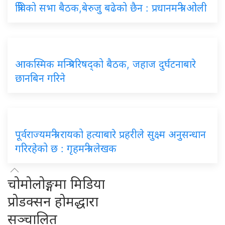
त्रिविको सभा बैठक,बेरुजु बढेको छैन : प्रधानमन्त्री ओली
आकस्मिक मन्त्रिपरिषद्को बैठक, जहाज दुर्घटनाबारे
छानबिन गरिने
पूर्वराज्यमन्त्री रायको हत्याबारे प्रहरीले सुक्ष्म अनुसन्धान
गरिरहेको छ : गृहमन्त्री लेखक
चोमोलोङ्गमा मिडिया
प्रोडक्सन होमद्धारा
सञ्चालित