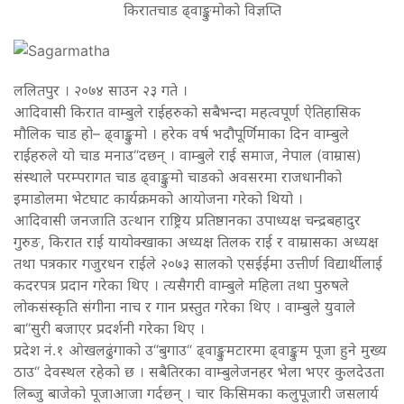
किरातचाड ढ्वाङ्कुमोको विज्ञप्ति
ललितपुर । २०७४ साउन २३ गते ।
आदिवासी किरात वाम्बुले राईहरुको सबैभन्दा महत्वपूर्ण ऐतिहासिक
मौलिक चाड हो– ढ्वाङ्कुमो । हरेक वर्ष भदौपूर्णिमाका दिन वाम्बुले
राईहरुले यो चाड मनाउ“दछन् । वाम्बुले राई समाज, नेपाल (वाम्रास)
संस्थाले परम्परागत चाड ढ्वाङ्कुमो चाडको अवसरमा राजधानीको
इमाडोलमा भेटघाट कार्यक्रमको आयोजना गरेको थियो ।
आदिवासी जनजाति उत्थान राष्ट्रिय प्रतिष्ठानका उपाध्यक्ष चन्द्रबहादुर
गुरुङ, किरात राई यायोक्खाका अध्यक्ष तिलक राई र वाम्रासका अध्यक्ष
तथा पत्रकार गजुरधन राईले २०७३ सालको एसईईमा उत्तीर्ण विद्यार्थीलाई
कदरपत्र प्रदान गरेका थिए । त्यसैगरी वाम्बुले महिला तथा पुरुषले
लोकसंस्कृति संगीना नाच र गान प्रस्तुत गरेका थिए । वाम्बुले युवाले
बा“सुरी बजाएर प्रदर्शनी गरेका थिए ।
प्रदेश नं.१ ओखलढुंगाको उ“बुगाउ“ ढ्वाङ्कुमटारमा ढ्वाङ्कुम पूजा हुने मुख्य
ठाउ“ देवस्थल रहेको छ । सबैतिरका वाम्बुलेजनहर भेला भएर कुलदेउता
लिब्जु बाजेको पूजाआजा गर्दछन् । चार किसिमका कलुपूजारी जसलार्य