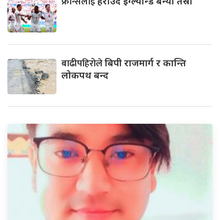
फ्रान्सलाई
हराउँदै इंग्ल्यान्ड बन्यो तेस्रो
बाढीपहिरोले
बिपी राजमार्ग र कान्ति
लोकपथ बन्द