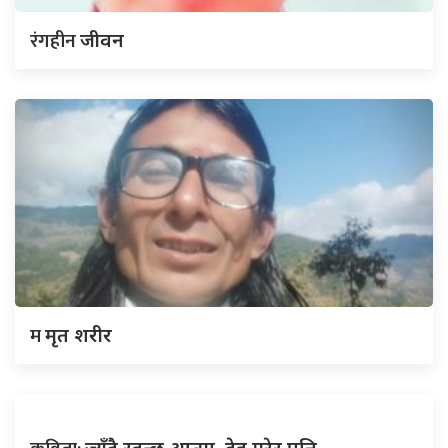
रंगहीन
जीवन
म
मृत शरीर
ज्यूँदै रहन्छ आत्मा, देह मरेर पनि