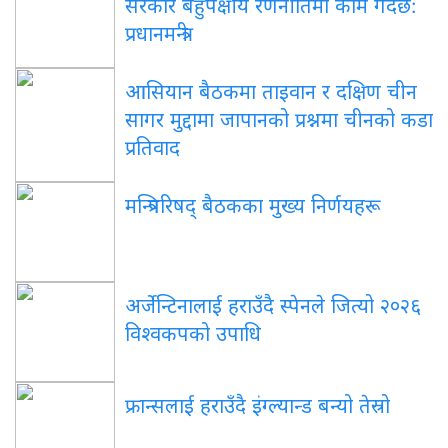
सरकार बहुपक्षीय रणनीतिमा काम गर्दैछ:
प्रधानमन्त्री
आसियान बैठकमा ताइवान र दक्षिण चीन
सागर मुद्दामा जापानको प्रश्नमा चीनको कडा
प्रतिवाद
मन्त्रिपरिषद् बैठकका मुख्य निर्णयहरू
अर्जेन्टिनालाई हराउँदै स्पेनले जित्यो २०२६
विश्वकपको उपाधि
फ्रान्सलाई हराउँदै इंग्ल्यान्ड बन्यो तेस्रो