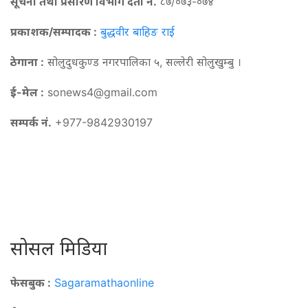
सूचना तथा प्रसारण विभाग दर्ता नं.
८७/०७३-०७४
प्रकाशक/सम्पादक :
बुद्धवीर बाहिङ राई
ठेगाना :
सोलुदुधकुण्ड नगरपालिका ५, सल्लेरी सोलुखुम्बु ।
ई-मेल :
sonews4@gmail.com
सम्पर्क नं.
+977-9842930197
सोसल मिडिया
फेसबुक :
Sagaramathaonline