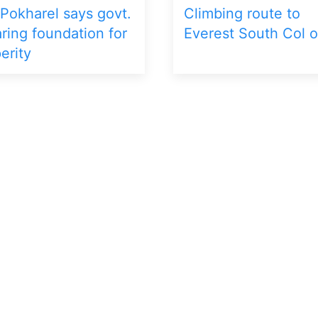
Pokharel says govt.
Climbing route to
ring foundation for
Everest South Col 
erity