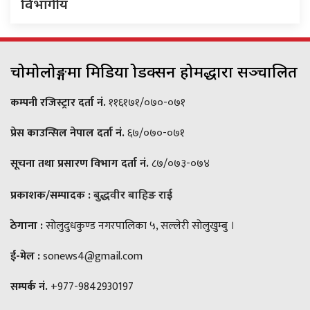
विभागीय
चोमोलोङ्गमा मिडिया प्रोडक्सन होमद्धारा सञ्चालित
कम्पनी रजिस्ट्रार दर्ता नं.
११६१७१/०७०-०७१
प्रेस काउन्सिल नेपाल दर्ता नं.
६७/०७०-०७१
सूचना तथा प्रसारण विभाग दर्ता नं.
८७/०७३-०७४
प्रकाशक/सम्पादक :
बुद्धवीर बाहिङ राई
ठेगाना :
सोलुदुधकुण्ड नगरपालिका ५, सल्लेरी सोलुखुम्बु ।
ई-मेल :
sonews4@gmail.com
सम्पर्क नं.
+977-9842930197