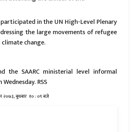
 participated in the UN High-Level Plenary
ddressing the large movements of refugee
o climate change.
nd the SAARC ministerial level informal
on Wednesday. RSS
विन २०७३, बुधबार १० : ०९ बजे