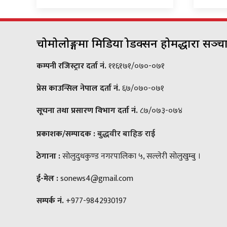
चोमोलोङ्गमा मिडिया प्रोडक्सन होमद्धारा सञ्
कम्पनी रजिस्ट्रार दर्ता नं.
११६१७१/०७०-०७१
प्रेस काउन्सिल नेपाल दर्ता नं.
६७/०७०-०७१
सूचना तथा प्रसारण विभाग दर्ता नं.
८७/०७३-०७४
प्रकाशक/सम्पादक :
बुद्धवीर बाहिङ राई
ठेगाना :
सोलुदुधकुण्ड नगरपालिका ५, सल्लेरी सोलुखुम्बु ।
ई-मेल :
sonews4@gmail.com
सम्पर्क नं.
+977-9842930197