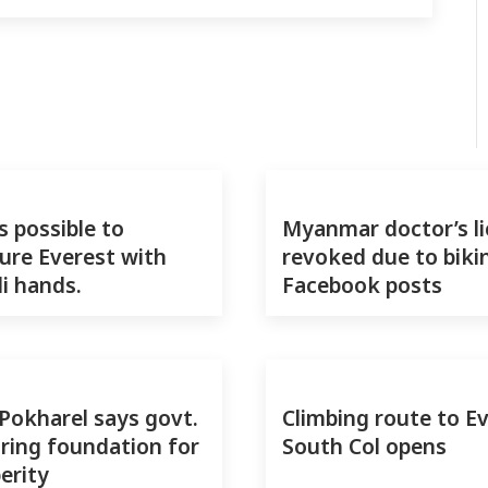
s possible to
Myanmar doctor’s l
re Everest with
revoked due to bikin
i hands.
Facebook posts
okharel says govt.
Climbing route to E
ring foundation for
South Col opens
erity