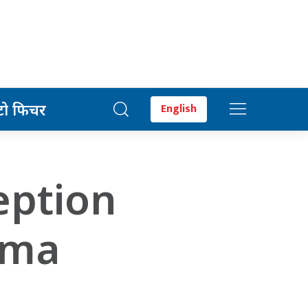
टो फिचर
English
eption
ama