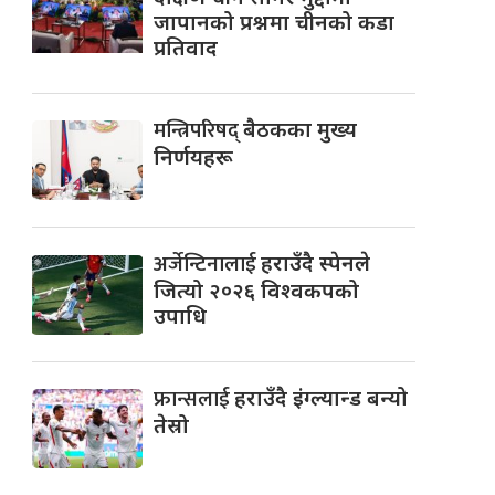
जापानको प्रश्नमा चीनको कडा
प्रतिवाद
मन्त्रिपरिषद्
बैठकका मुख्य
निर्णयहरू
अर्जेन्टिनालाई
हराउँदै स्पेनले
जित्यो २०२६ विश्वकपको
उपाधि
फ्रान्सलाई
हराउँदै इंग्ल्यान्ड बन्यो
तेस्रो