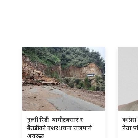
गुल्मी
कांग्रेस
रिडी–वामीटक्सार र
बैतडीको दशरथचन्द राजमार्ग
नेता पर
अवरुद्ध