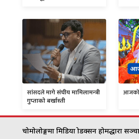
सांसदले
आजक
मागे संघीय मामिलामन्त्री
गुप्ताको बर्खास्ती
चोमोलोङ्गमा मिडिया प्रोडक्सन होमद्धारा सञ्