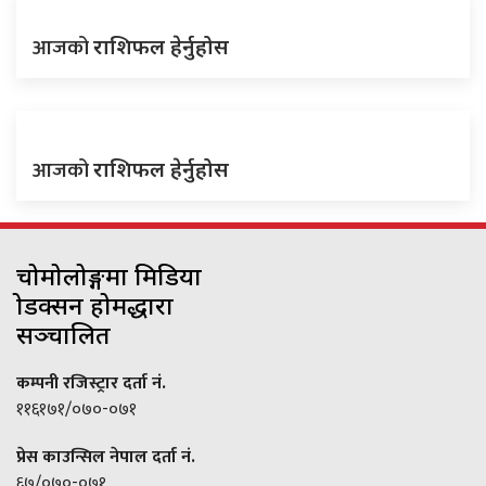
आजको
राशिफल हेर्नुहोस
आजको
राशिफल हेर्नुहोस
चोमोलोङ्गमा मिडिया
प्रोडक्सन होमद्धारा
सञ्चालित
कम्पनी रजिस्ट्रार दर्ता नं.
११६१७१/०७०-०७१
प्रेस काउन्सिल नेपाल दर्ता नं.
६७/०७०-०७१