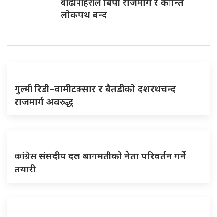
बाढीपहिरोले
बिपी राजमार्ग र कान्ति
लोकपथ बन्द
गुल्मी
रिडी–वामीटक्सार र बैतडीको दशरथचन्द
राजमार्ग अवरुद्ध
कांग्रेस
संसदीय दल बागमतीको नेता परिवर्तन गर्ने
तयारी