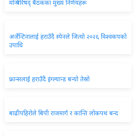
मन्त्रिपरिषद् बैठकका मुख्य निर्णयहरू
अर्जेन्टिनालाई हराउँदै स्पेनले जित्यो २०२६ विश्वकपको
उपाधि
फ्रान्सलाई हराउँदै इंग्ल्यान्ड बन्यो तेस्रो
बाढीपहिरोले बिपी राजमार्ग र कान्ति लोकपथ बन्द