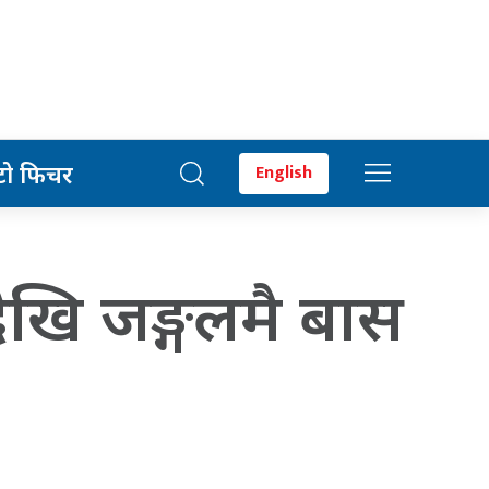
टो फिचर
English
खि जङ्गलमै बास