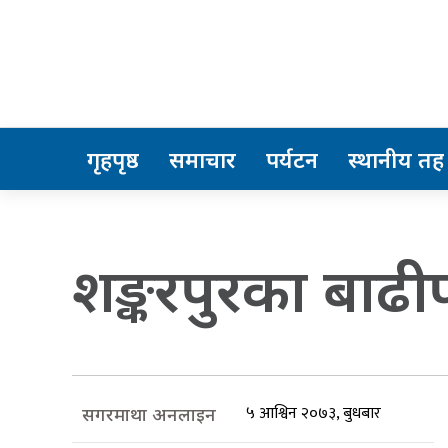
गृहपृष्ठ
समाचार
पर्यटन
स्थानीय तह
शङ्करपुरका बाढ
५ आश्विन २०७३, बुधबार
सगरमाथा अनलाइन