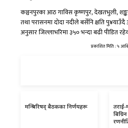
कञ्चनपुरका आठ गाविस कृष्णपुर, देखतभुली, शङ्करप
तथा परासनमा दोदा नदीले बर्सेनि क्षति पु¥याउँ
अनुसार जिल्लाभरिमा ३५० भन्दा बढी पीडित रहे
प्रकाशित मिति : ५ आश्
मन्त्रिपरिषद् बैठकका निर्णयहरू
तराई-
बिग्रि
रणनीतिम