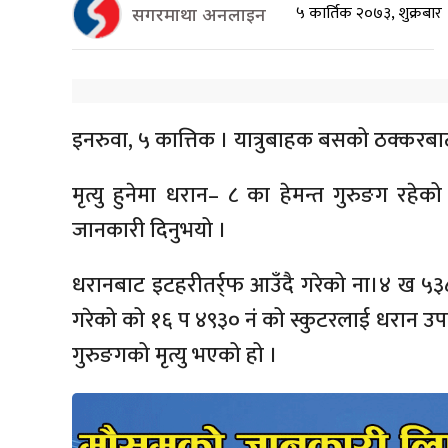
५ कार्तिक २०७३, शुक्रबा
सगरमाथा अनलाइन
इनरुवा, ५ कात्तिक । यात्रुबाहक बसको ठक्कर
मृत्यु हुनेमा धरान– ८ का हेमन्त गुरुङग रहेक
जानकारी दिनुभयो ।
धरानबाट इटहरीतर्र्फ आउँदै गरेको ना।४ ख ५३
गरेको को १६ प ४९३० नं को स्कुटरलाई धरान उ
गुरुङगको मृत्यु भएको हो ।