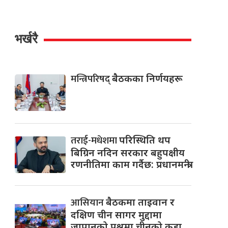
भर्खरै
मन्त्रिपरिषद्
बैठकका निर्णयहरू
तराई-मधेशमा
परिस्थिति थप
बिग्रिन नदिन सरकार बहुपक्षीय
रणनीतिमा काम गर्दैछ: प्रधानमन्त्री
आसियान
बैठकमा ताइवान र
दक्षिण चीन सागर मुद्दामा
जापानको प्रश्नमा चीनको कडा