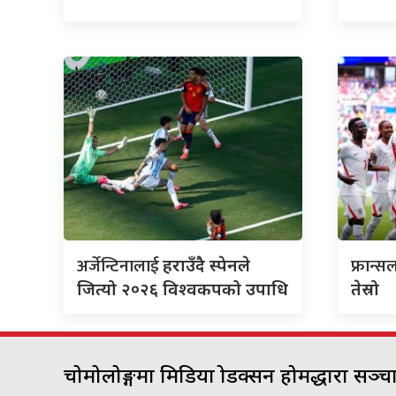
अर्जेन्टिनालाई
फ्रान्
हराउँदै स्पेनले
जित्यो २०२६ विश्वकपको उपाधि
तेस्रो
चोमोलोङ्गमा मिडिया प्रोडक्सन होमद्धारा सञ्