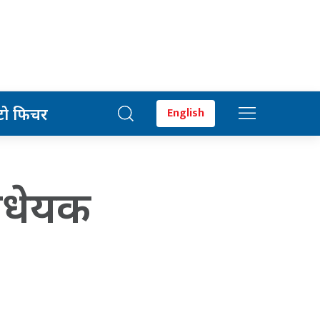
टो फिचर
English
विधेयक