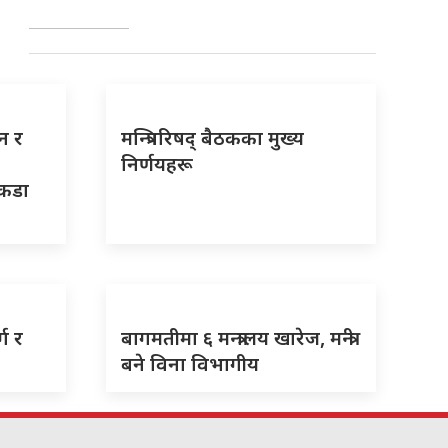
न र
मन्त्रिपरिषद् बैठकका मुख्य
निर्णयहरू
 कडा
ग र
बागमतीमा ६ मन्त्रालय खारेज, मन्त्री
बने विना विभागीय