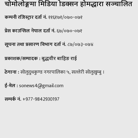
चोमोलोङ्गमा मिडिया प्रोडक्सन होमद्धारा सञ्चालित
कम्पनी रजिस्ट्रार दर्ता नं.
११६१७१/०७०-०७१
प्रेस काउन्सिल नेपाल दर्ता नं.
६७/०७०-०७१
सूचना तथा प्रसारण विभाग दर्ता नं.
८७/०७३-०७४
प्रकाशक/सम्पादक :
बुद्धवीर बाहिङ राई
ठेगाना :
सोलुदुधकुण्ड नगरपालिका ५, सल्लेरी सोलुखुम्बु ।
ई-मेल :
sonews4@gmail.com
सम्पर्क नं.
+977-9842930197