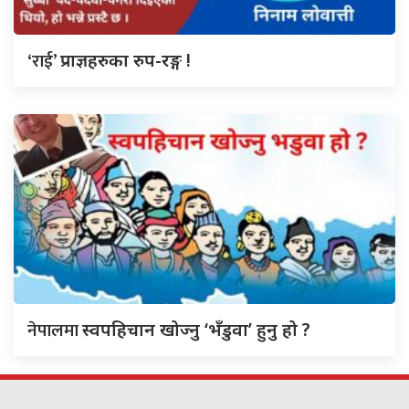
‘राई’
प्राज्ञहरुका रुप-रङ्ग !
नेपालमा
स्वपहिचान खोज्नु ‘भँडुवा’ हुनु हो ?