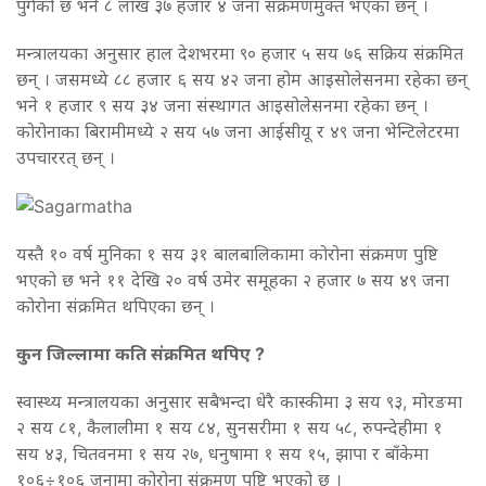
पुगेको छ भने ८ लाख ३७ हजार ४ जना संक्रमणमुक्त भएका छन् ।
मन्त्रालयका अनुसार हाल देशभरमा ९० हजार ५ सय ७६ सक्रिय संक्रमित
छन् । जसमध्ये ८८ हजार ६ सय ४२ जना होम आइसोलेसनमा रहेका छन्
भने १ हजार ९ सय ३४ जना संस्थागत आइसोलेसनमा रहेका छन् ।
कोरोनाका बिरामीमध्ये २ सय ५७ जना आईसीयू र ४९ जना भेन्टिलेटरमा
उपचाररत् छन् ।
यस्तै १० वर्ष मुनिका १ सय ३१ बालबालिकामा कोरोना संक्रमण पुष्टि
भएको छ भने ११ देखि २० वर्ष उमेर समूहका २ हजार ७ सय ४९ जना
कोरोना संक्रमित थपिएका छन् ।
कुन जिल्लामा कति संक्रमित थपिए ?
स्वास्थ्य मन्त्रालयका अनुसार सबैभन्दा धेरै कास्कीमा ३ सय ९३, मोरङमा
२ सय ८१, कैलालीमा १ सय ८४, सुनसरीमा १ सय ५८, रुपन्देहीमा १
सय ४३, चितवनमा १ सय २७, धनुषामा १ सय १५, झापा र बाँकेमा
१०६÷१०६ जनामा कोरोना संक्रमण पुष्टि भएको छ ।