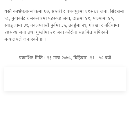
यस्तै काभ्रेपलाञ्चोकमा ६७, सप्तरी र क्चनपुरमा ६१÷६१ जना, सिरहामा
५८, नुवाकोट र मकवारमा ५४÷५४ जना, दाङमा ४१, पाल्पामा ४०,
स्याङ्जामा ३९, नवलपरासी पुर्वमा ३५, तनहुँमा २९, गोरखा र बर्दियामा
२४÷२४ जना तथा गुम्लीमा २१ जना कोरोना संक्रमित थपिएको
मन्त्रालयले जनाएको छ ।
प्रकाशित मिति : १३ माघ २०७८, बिहिबार ११ : ५८ बजे