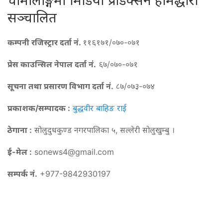
चोमोलोङ्गमा मिडिया प्रोडक्सन होमद्धारा
सञ्चालित
कम्पनी रजिस्ट्रार दर्ता नं.
११६१७१/०७०-०७१
प्रेस काउन्सिल नेपाल दर्ता नं.
६७/०७०-०७१
सूचना तथा प्रसारण विभाग दर्ता नं.
८७/०७३-०७४
प्रकाशक/सम्पादक :
बुद्धवीर बाहिङ राई
ठेगाना :
सोलुदुधकुण्ड नगरपालिका ५, सल्लेरी सोलुखुम्बु ।
ई-मेल :
sonews4@gmail.com
सम्पर्क नं.
+977-9842930197