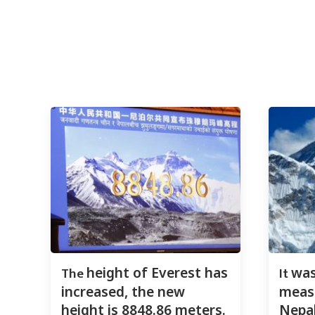
The
It
height of Everest has
was
increased, the new
measu
height is 8848.86 meters.
Nepal