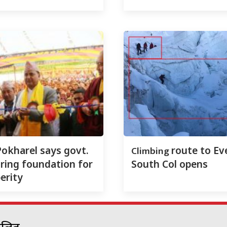
Climbing
Pokharel says govt.
route to Ev
ring foundation for
South Col opens
erity
चालित