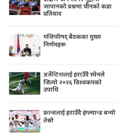
जापानको प्रश्नमा चीनको कडा
प्रतिवाद
मन्त्रिपरिषद्
बैठकका मुख्य
निर्णयहरू
अर्जेन्टिनालाई
हराउँदै स्पेनले
जित्यो २०२६ विश्वकपको
उपाधि
फ्रान्सलाई
हराउँदै इंग्ल्यान्ड बन्यो
तेस्रो