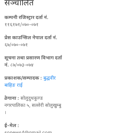
सञ्चालित
कम्पनी रजिस्ट्रार दर्ता नं.
११६१७१/०७०-०७१
प्रेस काउन्सिल नेपाल दर्ता नं.
६७/०७०-०७१
सूचना तथा प्रसारण विभाग दर्ता
नं.
८७/०७३-०७४
प्रकाशक/सम्पादक :
बुद्धवीर
बाहिङ राई
ठेगाना :
सोलुदुधकुण्ड
नगरपालिका ५, सल्लेरी सोलुखुम्बु
।
ई-मेल :
sonews4@gmail.com