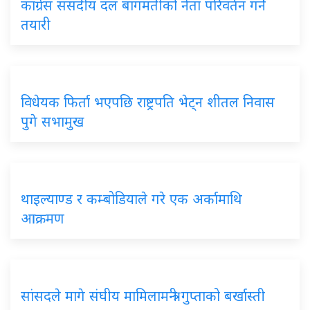
कांग्रेस संसदीय दल बागमतीको नेता परिवर्तन गर्ने
तयारी
विधेयक फिर्ता भएपछि राष्ट्रपति भेट्न शीतल निवास
पुगे सभामुख
थाइल्याण्ड र कम्बोडियाले गरे एक अर्कामाथि
आक्रमण
सांसदले मागे संघीय मामिलामन्त्री गुप्ताको बर्खास्ती