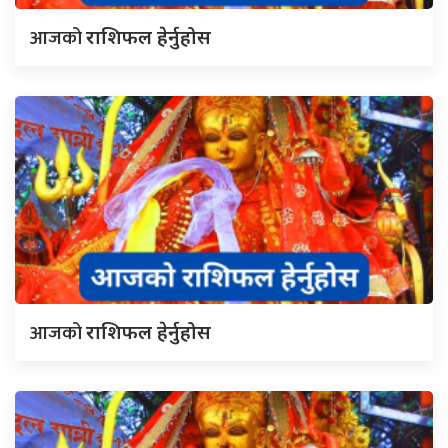
आजको
राशिफल हेर्नुहोस
आजको
राशिफल हेर्नुहोस