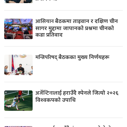
आसियान
बैठकमा ताइवान र दक्षिण चीन
सागर मुद्दामा जापानको प्रश्नमा चीनको
कडा प्रतिवाद
मन्त्रिपरिषद्
बैठकका मुख्य निर्णयहरू
अर्जेन्टिनालाई
हराउँदै स्पेनले जित्यो २०२६
विश्वकपको उपाधि