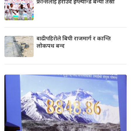
फ्रान्सलाई
हराउँदै इंग्ल्यान्ड बन्यो तेस्रो
बाढीपहिरोले
बिपी राजमार्ग र कान्ति
लोकपथ बन्द