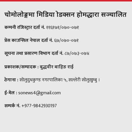
चोमोलोङ्गमा मिडिया प्रोडक्सन होमद्धारा सञ्चालित
कम्पनी रजिस्ट्रार दर्ता नं.
११६१७१/०७०-०७१
प्रेस काउन्सिल नेपाल दर्ता नं.
६७/०७०-०७१
सूचना तथा प्रसारण विभाग दर्ता नं.
८७/०७३-०७४
प्रकाशक/सम्पादक :
बुद्धवीर बाहिङ राई
ठेगाना :
सोलुदुधकुण्ड नगरपालिका ५, सल्लेरी सोलुखुम्बु ।
ई-मेल :
sonews4@gmail.com
सम्पर्क नं.
+977-9842930197