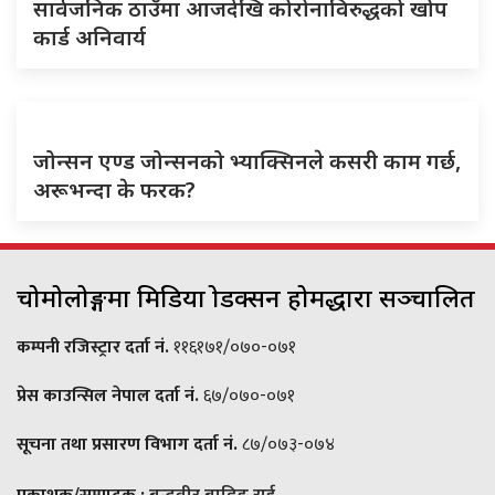
सार्वजनिक ठाउँमा आजदेखि कोरोनाविरुद्धको खोप
कार्ड अनिवार्य
जोन्सन एण्ड जोन्सनको भ्याक्सिनले कसरी काम गर्छ,
अरूभन्दा के फरक?
चोमोलोङ्गमा मिडिया प्रोडक्सन होमद्धारा सञ्चालित
कम्पनी रजिस्ट्रार दर्ता नं.
११६१७१/०७०-०७१
प्रेस काउन्सिल नेपाल दर्ता नं.
६७/०७०-०७१
सूचना तथा प्रसारण विभाग दर्ता नं.
८७/०७३-०७४
बुद्धवीर बाहिङ राई